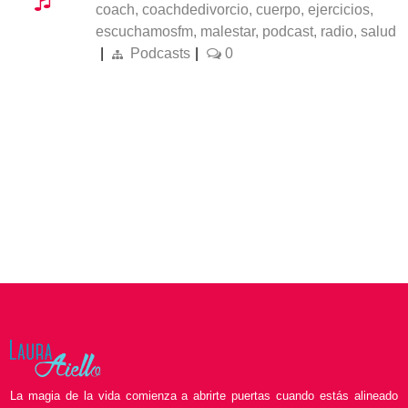
coach
,
coachdedivorcio
,
cuerpo
,
ejercicios
,
escuchamosfm
,
malestar
,
podcast
,
radio
,
salud
|
Podcasts
|
0
La magia de la vida comienza a abrirte puertas cuando estás alineado