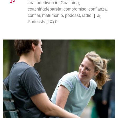
coachdedivorcio
,
Coaching
,
coachingdepareja
,
compromiso
,
confianza
,
confiar
,
matrimonio
,
podcast
,
radio
|
Podcasts
|
0