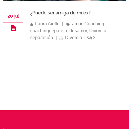
¿Puedo ser amiga de mi ex?
20 jul
Laura Aiello
|
amor
,
Coaching
,
coachingdepareja
,
desamor
,
Divorcio
,
separación
|
Divorcio
|
2