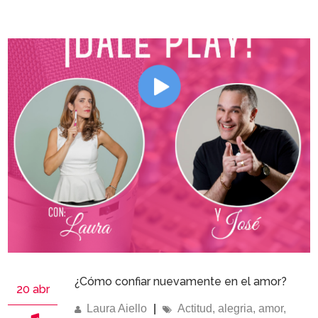
¿Cómo confiar nuevamente en el amor?
20 abr
Laura Aiello
|
Actitud
,
alegria
,
amor
,