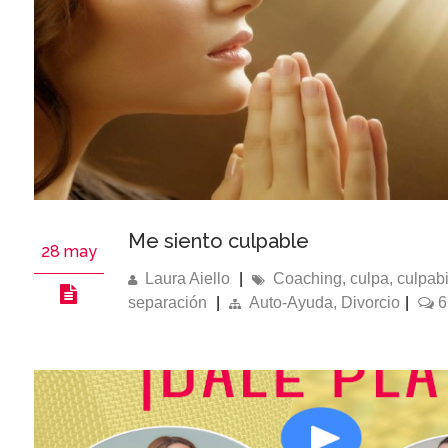
Me siento culpable
28 may
Laura Aiello
|
Coaching
,
culpa
,
culpabi
separación
|
Auto-Ayuda
,
Divorcio
|
6