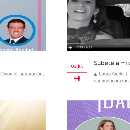
Súbete a mi 
02 jul
,
Divorcio
,
separación
,
Laura Aiello
|
sanandocorazone