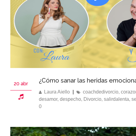
¿Cómo sanar las heridas emocion
20 abr
Laura Aiello
|
coachdedivorcio
,
corazo
desamor
,
despecho
,
Divorcio
,
salirdalenta
,
s
0