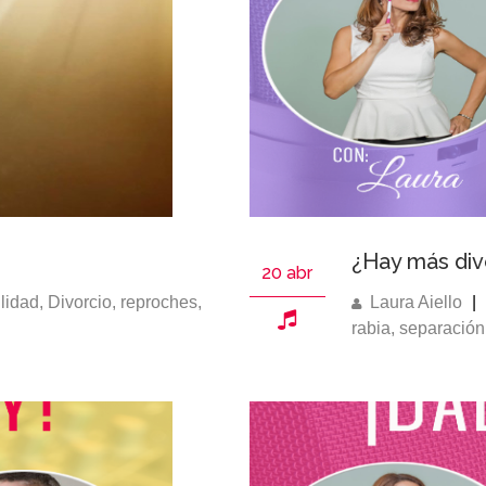
¿Hay más div
20 abr
lidad
,
Divorcio
,
reproches
,
Laura Aiello
|
rabia
,
separación