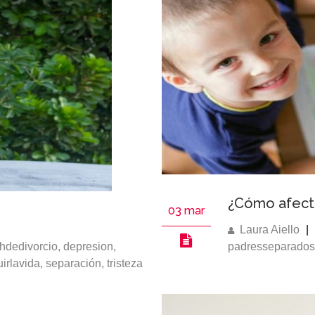
¿Cómo afecta 
03 mar
Laura Aiello
|
hdedivorcio
,
depresion
,
padresseparados
uirlavida
,
separación
,
tristeza