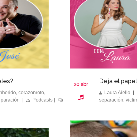
ales?
Deja el papel
20 abr
nherido
,
corazonroto
,
Laura Aiello
|
eparación
|
Podcasts
|
separación
,
victi