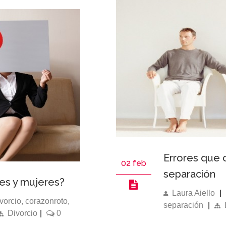
Errores que 
02 feb
separación
es y mujeres?
Laura Aiello
|
vorcio
,
corazonroto
,
separación
|
Divorcio
|
0