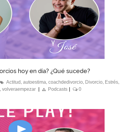
orcios hoy en día? ¿Qué sucede?
Actitud
,
autoestima
,
coachdedivorcio
,
Divorcio
,
Estrés
,
,
volveraempezar
|
Podcasts
|
0