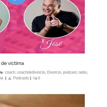
 de victima
coach. coachdedivorcio
,
Divorcio
,
podcast
,
radio
,
ma
|
Podcasts
|
0