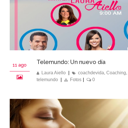
Telemundo: Un nuevo día
11 ago
Laura Aiello
|
coachdevida
,
Coaching
telemundo
|
Fotos
|
0