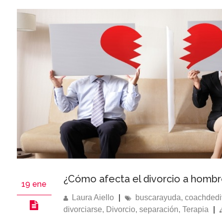
¿Cómo afecta el divorcio a hombr
19 ene
Laura Aiello
|
buscarayuda
,
coachdedi
divorciarse
,
Divorcio
,
separación
,
Terapia
|