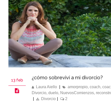
¿cómo sobreviví a mi divorcio?
13 feb
Laura Aiello
|
amorpropio
,
coach
,
coac
Divorcio
,
duelo
,
NuevosComienzos
,
reconstr
|
Divorcio
|
2