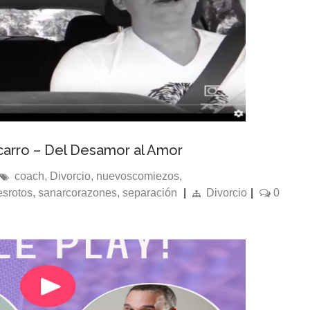
carro – Del Desamor al Amor
coach
,
Divorcio
,
nuevoscomiezos
,
srotos
,
sanarcorazones
,
separación
|
Divorcio
|
0