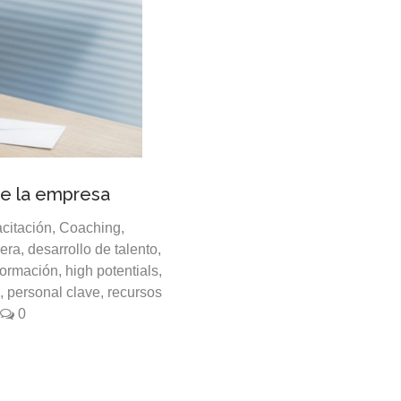
de la empresa
citación
,
Coaching
,
rera
,
desarrollo de talento
,
formación
,
high potentials
,
,
personal clave
,
recursos
0