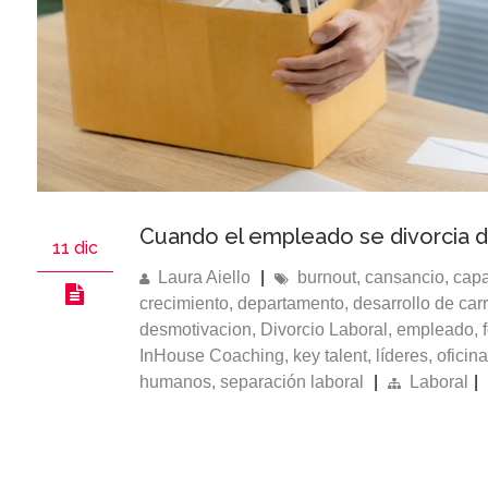
Cuando el empleado se divorcia 
11 dic
Laura Aiello
|
burnout
,
cansancio
,
capa
crecimiento
,
departamento
,
desarrollo de car
desmotivacion
,
Divorcio Laboral
,
empleado
,
InHouse Coaching
,
key talent
,
líderes
,
oficina
humanos
,
separación laboral
|
Laboral
|