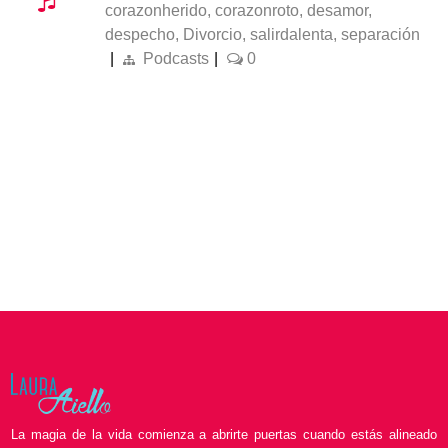
corazonherido
,
corazonroto
,
desamor
,
despecho
,
Divorcio
,
salirdalenta
,
separación
|
Podcasts
|
0
La magia de la vida comienza a abrirte puertas cuando estás alineado