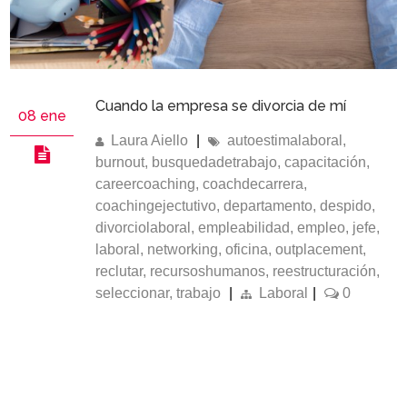
Cuando la empresa se divorcia de mí
08 ene
Laura Aiello
|
autoestimalaboral
,
burnout
,
busquedadetrabajo
,
capacitación
,
careercoaching
,
coachdecarrera
,
coachingejectutivo
,
departamento
,
despido
,
divorciolaboral
,
empleabilidad
,
empleo
,
jefe
,
laboral
,
networking
,
oficina
,
outplacement
,
reclutar
,
recursoshumanos
,
reestructuración
,
seleccionar
,
trabajo
|
Laboral
|
0