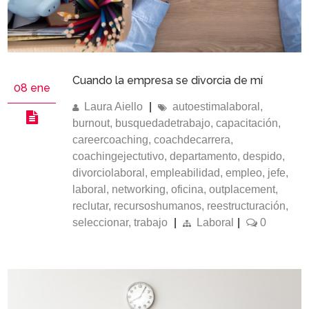
Cuando la empresa se divorcia de mí
08 ene
Laura Aiello
|
autoestimalaboral
,
burnout
,
busquedadetrabajo
,
capacitación
,
careercoaching
,
coachdecarrera
,
coachingejectutivo
,
departamento
,
despido
,
divorciolaboral
,
empleabilidad
,
empleo
,
jefe
,
laboral
,
networking
,
oficina
,
outplacement
,
reclutar
,
recursoshumanos
,
reestructuración
,
seleccionar
,
trabajo
|
Laboral
|
0