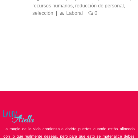
recursos humanos
,
reducción de personal
,
selección
|
Laboral
|
0
La magia de la vida comienza a abrirte puertas cuando estás alineado
con lo que realmente deseas, pero para que esto se materialice debes