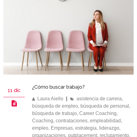
¿Cómo buscar trabajo?
11 dic
Laura Aiello
|
asistencia de carrera
,
búsqueda de empleo
,
búsqueda de personal
,
búsqueda de trabajo
,
Career Coaching
,
Coaching
,
contrataciones
,
empleabilidad
,
empleo
,
Empresas
,
estrategia
,
liderazgo
,
organizaciones
,
outplacement
,
reclutamiento
,